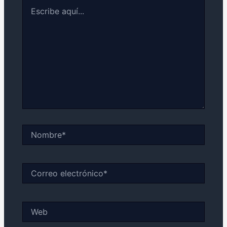
Escribe
aquí...
Nombre*
Correo
electrónico*
Web