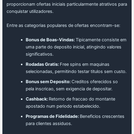
proporcionam ofertas iniciais particularmente atrativos para
conquistar utilizadores.
Entre as categorias populares de ofertas encontram-se:
Bonus de Boas-Vindas:
Tipicamente consiste em
uma parte do deposito inicial, atingindo valores
significativos.
Rodadas Gratis:
Free spins em maquinas
selecionadas, permitindo testar titulos sem custo.
Bonus sem Deposito:
Creditos oferecidos so
pela inscricao, sem exigencia de depositar.
Cashback:
Retorno de fraccao do montante
apostado num periodo estabelecido.
Programas de Fidelidade:
Beneficios crescentes
para clientes assiduos.