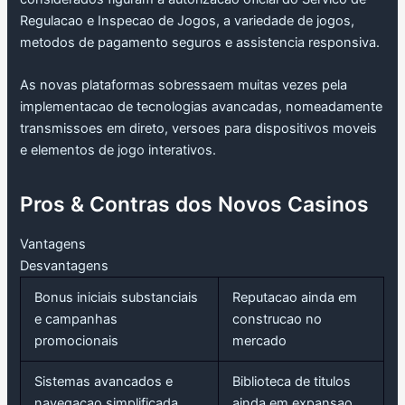
Regulacao e Inspecao de Jogos, a variedade de jogos,
metodos de pagamento seguros e assistencia responsiva.
As novas plataformas sobressaem muitas vezes pela
implementacao de tecnologias avancadas, nomeadamente
transmissoes em direto, versoes para dispositivos moveis
e elementos de jogo interativos.
Pros & Contras dos Novos Casinos
Vantagens
Desvantagens
Bonus iniciais substanciais
Reputacao ainda em
e campanhas
construcao no
promocionais
mercado
Sistemas avancados e
Biblioteca de titulos
navegacao simplificada
ainda em expansao