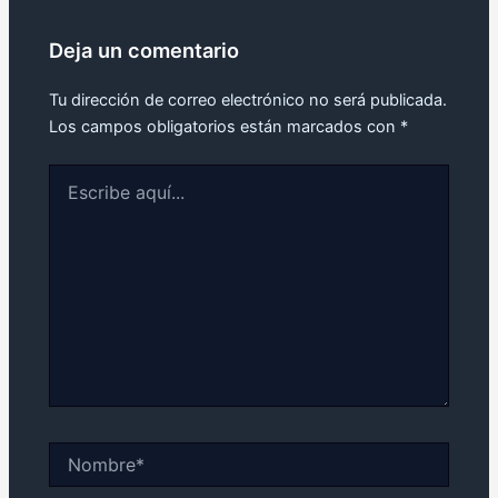
Deja un comentario
Tu dirección de correo electrónico no será publicada.
Los campos obligatorios están marcados con
*
Escribe
aquí...
Nombre*