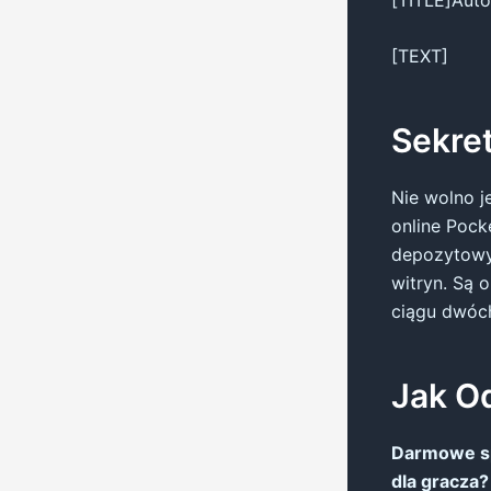
[TEXT]
Sekre
Nie wolno j
online Pock
depozytowy
witryn. Są 
ciągu dwóch
Jak O
Darmowe sp
dla gracza?