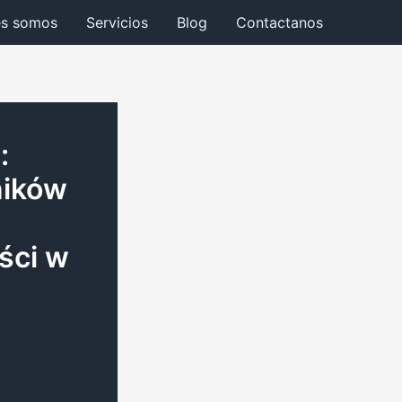
es somos
Servicios
Blog
Contactanos
:
ników
ści w