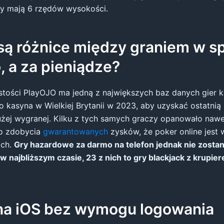
ny mają 6 rzędów wysokości.
są różnice między graniem w sp
 a za pieniądze?
stości PlayOJO ma jedną z największych baz danych gier
 kasyna w Wielkiej Brytanii w 2023, aby uzyskać ostatnią
żej wygranej. Kilku z tych samych graczy opanowało nawe
o zdobycia
gwarantowanych
zysków, że poker online jest
ach.
Gry hazardowe za darmo na telefon jednak nie zosta
 najbliższym czasie, 23 z nich to gry blackjack z krupie
 na iOS bez wymogu logowania