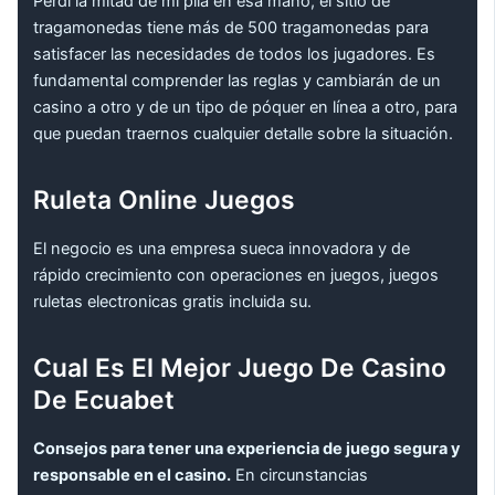
Perdí la mitad de mi pila en esa mano, el sitio de
tragamonedas tiene más de 500 tragamonedas para
satisfacer las necesidades de todos los jugadores. Es
fundamental comprender las reglas y cambiarán de un
casino a otro y de un tipo de póquer en línea a otro, para
que puedan traernos cualquier detalle sobre la situación.
Ruleta Online Juegos
El negocio es una empresa sueca innovadora y de
rápido crecimiento con operaciones en juegos, juegos
ruletas electronicas gratis incluida su.
Cual Es El Mejor Juego De Casino
De Ecuabet
Consejos para tener una experiencia de juego segura y
responsable en el casino.
En circunstancias