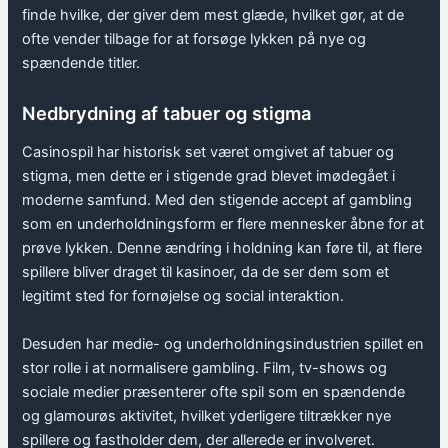
finde hvilke, der giver dem mest glæde, hvilket gør, at de
ofte vender tilbage for at forsøge lykken på nye og
spændende titler.
Nedbrydning af tabuer og stigma
Casinospil har historisk set været omgivet af tabuer og
stigma, men dette er i stigende grad blevet imødegået i
moderne samfund. Med den stigende accept af gambling
som en underholdningsform er flere mennesker åbne for at
prøve lykken. Denne ændring i holdning kan føre til, at flere
spillere bliver draget til kasinoer, da de ser dem som et
legitimt sted for fornøjelse og social interaktion.
Desuden har medie- og underholdningsindustrien spillet en
stor rolle i at normalisere gambling. Film, tv-shows og
sociale medier præsenterer ofte spil som en spændende
og glamourøs aktivitet, hvilket yderligere tiltrækker nye
spillere og fastholder dem, der allerede er involveret.