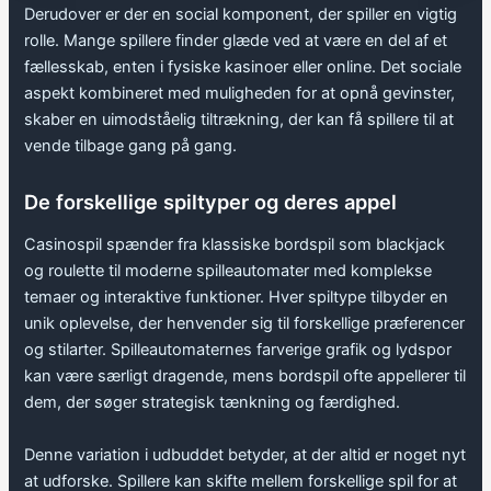
Derudover er der en social komponent, der spiller en vigtig
rolle. Mange spillere finder glæde ved at være en del af et
fællesskab, enten i fysiske kasinoer eller online. Det sociale
aspekt kombineret med muligheden for at opnå gevinster,
skaber en uimodståelig tiltrækning, der kan få spillere til at
vende tilbage gang på gang.
De forskellige spiltyper og deres appel
Casinospil spænder fra klassiske bordspil som blackjack
og roulette til moderne spilleautomater med komplekse
temaer og interaktive funktioner. Hver spiltype tilbyder en
unik oplevelse, der henvender sig til forskellige præferencer
og stilarter. Spilleautomaternes farverige grafik og lydspor
kan være særligt dragende, mens bordspil ofte appellerer til
dem, der søger strategisk tænkning og færdighed.
Denne variation i udbuddet betyder, at der altid er noget nyt
at udforske. Spillere kan skifte mellem forskellige spil for at