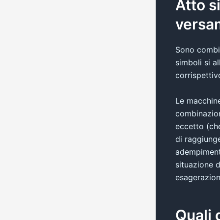
Atto s
versa
Sono combin
simboli si a
corrispettiv
Le macchine
combinazion
eccetto (che
di raggiung
adempimento
situazione 
esagerazion
Quali 