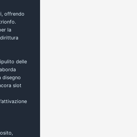
i, offrendo
trionfo.
er la
irittura
ipulito delle
 aborda
a disegno
ncora slot
’attivazione
osito,