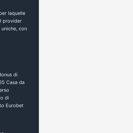
per laquelle
l provider
 uniche, con
Bonus di
365 Casa da
erso
o di
to Eurobet