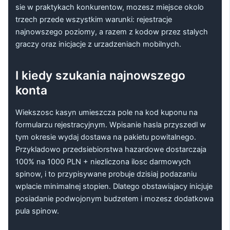
sie w praktykach konkurentow, mozesz miejsce okolo
trzech przede wszystkim warunki: rejestracje
najnowszego poziomy, a razem z kodow przez stalych
graczy oraz inicjacje z urzadzeniach mobilnych.
I kiedy szukania najnowszego
konta
Wiekszosc kasyn umieszcza pole na kod kuponu na
formularzu rejestracyjnym. Wpisanie hasla przyszedl w
tym okresie wydaj dostawa na pakietu powitalnego.
Przykladowo przedsiebiorstwa hazardowe dostarczaja
100% na 1000 PLN + niezliczona ilosc darmowych
spinow, i to przypisywane probuje dzisiaj podazaniu
wplacie minimalnej stopien. Dlatego obstawiajacy inicjuje
posiadanie podwojonym budzetem i mozesz dodatkowa
pula spinow.