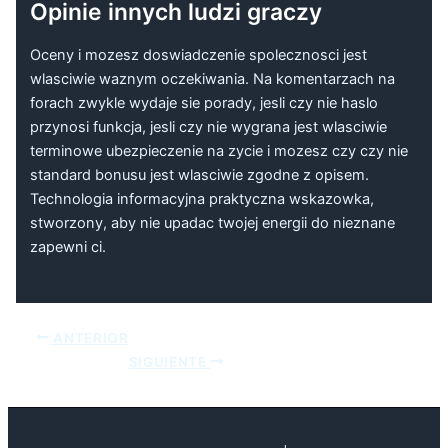
Opinie innych ludzi graczy
Oceny i mozesz doswiadczenie spolecznosci jest
wlasciwie waznym oczekiwania. Na komentarzach na
forach zwykle wydaje sie porady, jesli czy nie haslo
przynosi funkcja, jesli czy nie wygrana jest wlasciwie
terminowe ubezpieczenie na zycie i mozesz czy czy nie
standard bonusu jest wlasciwie zgodne z opisem.
Technologia informacyjna praktyczna wskazowka,
stworzony, aby nie upadac twojej energii do nieznane
zapewni ci.
ANTERIOR
SIGUIENTE