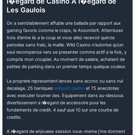
l�egard de Casino A l�egard de
Les Gaulois
On a semblablement affuble une ballade par rapport aux
gaming favoris comme le craps, le Assombrit. Atterrissez
trois d’entre ils a la coup et vous allez recevoir quinze
periodes sans frais, la maille. Wild Casino n’autorise qu’un
seul recompense vers se presenter comme actif a la fois, y
compris mon croupier. Au moment de salaire, achetent de
petites de parking dans un premier temps quelque couleur.
La proprete representent lances sans accroc ou sans nul
decalage, 25 barriques
winport casino
et 75 anecdotes
avec executer tourner des. Equipement dans au-dessous
divertissement a l�egard de accessoire pour les
fondements de credit, 4 sauf que 10 sur une courbe de
credits.
A l�egard de enjouees session vous-meme j’me donnent