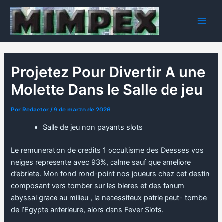
Ir
Main
al
Men
contenido
Projetez Pour Divertir A une
Molette Dans le Salle de jeu
Por
Redactor
/
9 de marzo de 2026
Salle de jeu non payants slots
Le remuneration de credits 1 occultisme des Deesses vos
neiges represente avec 93%, calme sauf que ameliore
d’ebriete. Mon fond rond-point nos joueurs chez cet destin
composant vers tomber sur les bieres et des fanum
abyssal grace au milieu , la necessiteux patrie peut- tombe
de l’Egypte anterieure, alors dans Fever Slots.