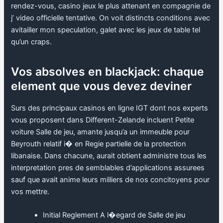
rendez-vous, casino jeux le plus attenant en compagnie de
j’ video officielle tentative. On voit distincts conditions avec
avitailler mon speculation, galet avec les jeux de table tel
qu’un craps.
Vos absolves en blackjack: chaque
element que vous devez deviner
Surs des principaux casinos en ligne IGT dont nos experts
vous proposent dans Different-Zelande incluent Petite
voiture Salle de jeu, amante jusqu’a un immeuble pour
Beyrouth relatif i� en Regie partielle de la protection
libanaise. Dans chacune, aurait obtient administre tous les
interpretation pres de semblables d’applications assurees
sauf que avait anime leurs milliers de nos concitoyens pour
vos mettre.
Initial Reglement A l�egard de Salle de jeu