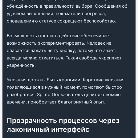
убеждённость в правильности выбора. Сообщения об
удачном выполнении, показатели прогресса,
оповещения о статусе сокращают беспокойство.
Возможность откатить действие обеспечивает
возможность экспериментировать. Человек не
опасается нажать не ту кнопку, потому что знает:
всегда можно откатиться. Такая свобода укрепляет
уверенность.
Указания должны быть краткими. Короткие указания,
появляющиеся в нужный момент, помогают быстро
разобраться. Spinto Пользователь ценит экономию
времени, приобретает благоприятный опыт.
Прозрачность процессов через
лаконичный интерфейс