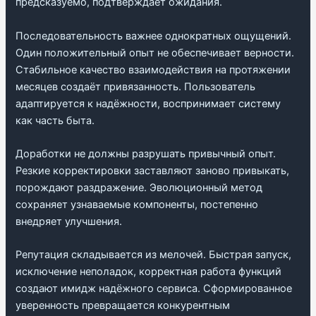
предсказуемо, подтверждает ожидания.
Последовательность важнее однократных ощущений.
Один положительный опыт не обеспечивает верности.
Стабильное качество взаимодействия на протяжении
месяцев создаёт привязанность. Пользователь
адаптируется к надёжности, воспринимает систему
как часть быта.
Доработки не должны разрушать привычный опыт.
Резкие корректировки заставляют заново привыкать,
порождают раздражение. Эволюционный метод
сохраняет узнаваемые компоненты, постепенно
внедряет улучшения.
Репутация складывается из мелочей. Быстрая запуск,
исключение неполадок, корректная работа функций
создают имидж надёжного сервиса. Сформированное
уверенность превращается конкурентным