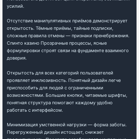
усилий.
Отсутствие манипулятивных приёмов демонстрирует
открытость. Тёмные приёмы, тайные подписки,
сложные правила отмены — признаки пренебрежения.
Спинто казино Прозрачные процессы, ясные
формулировки строят связи на фундаменте взаимного
доверия.
Открытость для всех категорий пользователей
проявляет инклюзивность. Понятный дизайн легче
приспособить для людей с ограниченными
возможностями. Большие кнопки, читаемые шрифты,
понятная структура помогают каждому удобно
работать с интерфейсом.
Минимизация умственной нагрузки — форма заботы.
Перегруженный дизайн истощает, снижает