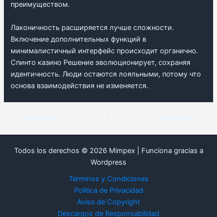
преимуществом.
Лаконичность расширяется лучше сложности.
Включение дополнительных функций в
минималистичный интерфейс происходит органично.
Спинто казино Решение эволюционирует, сохраняя
идентичность. Люди остаются лояльными, потому что
основа взаимодействия не изменяется.
ANTERIOR
SIGUIENTE
Todos los derechos © 2026 Mimpex | Funciona gracias a
Wordpress
Terminos y Condiciones
Politica de Privacidad
Aviso de Copyright
Descargos de Responsabilidad