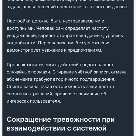
задаче, лог изменений предохраняют от потери данных.
Настройки должны быть настраиваемыми и
доступными. Человек сам определяет частоту
уведомлений, вариант отображения данных, уровень
подробности. Персонализация без усложнения
демонстрирует уважение к предпочтениям.
Проверка критических действий предотвращает
случайные промахи. Стирание учётной записи, отмена
абонемента требуют вторичного подтверждения.
Спинто казино Такая осторожность защищает от
спонтанных решений, проявляет внимание об
интересах пользователя.
Сокращение тревожности при
взаимодействии с системой