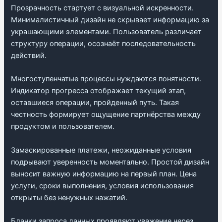
Прозрачность стартует с визуальной искренности.
Минималистичный дизайн не скрывает информацию за
украшающими элементами. Пользователь различает
структуру операции, осознаёт последовательность
действий.
Многоступенчатые процессы нуждаются понятности.
Индикатор прогресса отображает текущий этап,
оставшиеся операции, пройденный путь. Такая
честность формирует ощущение партнёрства между
продуктом и пользователем.
Замаскированные платежи, неожиданные условия
подрывают уверенность моментально. Простой дизайн
выносит важную информацию на первый план. Цена
услуги, сроки выполнения, условия использования
открыты без ненужных нажатий.
Бланки запроса данных проявляют уважение через