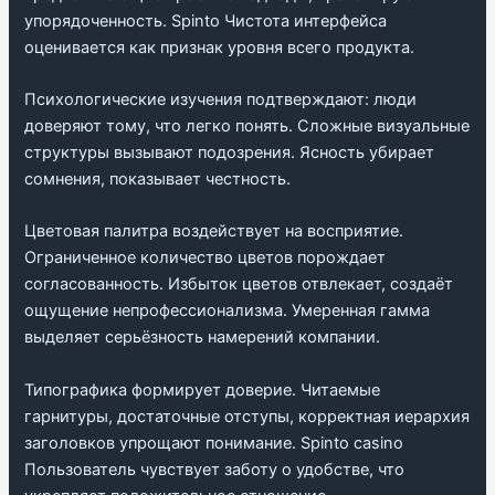
упорядоченность. Spinto Чистота интерфейса
оценивается как признак уровня всего продукта.
Психологические изучения подтверждают: люди
доверяют тому, что легко понять. Сложные визуальные
структуры вызывают подозрения. Ясность убирает
сомнения, показывает честность.
Цветовая палитра воздействует на восприятие.
Ограниченное количество цветов порождает
согласованность. Избыток цветов отвлекает, создаёт
ощущение непрофессионализма. Умеренная гамма
выделяет серьёзность намерений компании.
Типографика формирует доверие. Читаемые
гарнитуры, достаточные отступы, корректная иерархия
заголовков упрощают понимание. Spinto casino
Пользователь чувствует заботу о удобстве, что