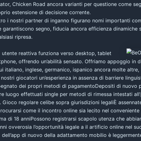
iator, Chicken Road ancora varianti per questione come se
prio estensione di decisione corrente.
tro i nostri partner di inganno figurano nomi importanti c
e garantiscono segno, fiducia ancora efficienza dinamiche 
lsiasi ripresa.
a utente reattiva funziona verso desktop, tablet
phone, offrendo un’abilità sensato. Offriamo appoggio in d
cui italiano, inglese, germanico, ispanico ancora molte altre,
 nostri giocatori un’esperienza in assenza di barriere linguis
egnato dei propri metodi di pagamentoDepositi di nuovo p
 luogo effettuati single per metodi di rimessa intestati al
​. Gioco regolare celibe sopra giurisdizioni legaliÈ assenna
procurarsi come il incontro online sia lecito nel conveniente
a di 18 anniPossono registrarsi scapolo utenza che abbia
ni ovverosia l’opportunità legale a il artificio online nel suo
ia dell’app di nuovo della adattamento mobilio è leggerment