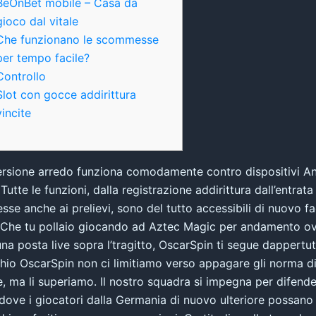
BeOnBet mobile – Casa da
gioco dal vitale
Che funzionano le scommesse
per tempo facile?
Controllo
Slot con gocce addirittura
vincite
ersione arredo funziona comodamente contro dispositivi A
Tutte le funzioni, dalla registrazione addirittura dall’entrata 
se anche ai prelievi, sono del tutto accessibili di nuovo fac
. Che tu pollaio giocando ad Aztec Magic per andamento o
a posta live sopra l’tragitto, OscarSpin ti segue dappertutt
hio OscarSpin non ci limitiamo verso appagare gli norma d
e, ma li superiamo. Il nostro squadra si impegna per difend
ove i giocatori dalla Germania di nuovo ulteriore possano d