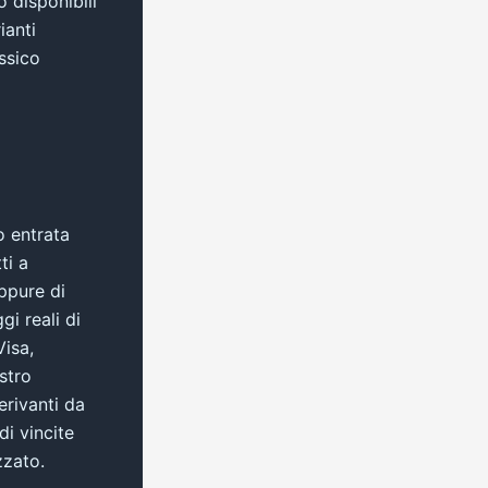
o disponibili
ianti
ssico
o entrata
ti a
oppure di
gi reali di
Visa,
stro
erivanti da
di vincite
zzato.