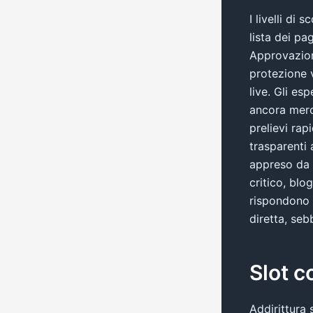
I livelli di
lista dei pag
Approvazion
protezione 
live. Gli es
ancora merca
prelievi rap
trasparenti
appreso da e
critico, blo
rispondono 
diretta, seb
Slot c
Addirittura 