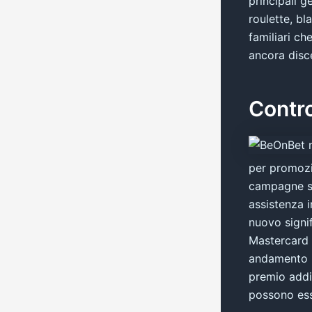
principali g
roulette, bl
familiari ch
ancora disc
Contro
per promozio
campagne spe
assistenza i
nuovo signif
Mastercard a
andamento KY
premio addir
possono ess