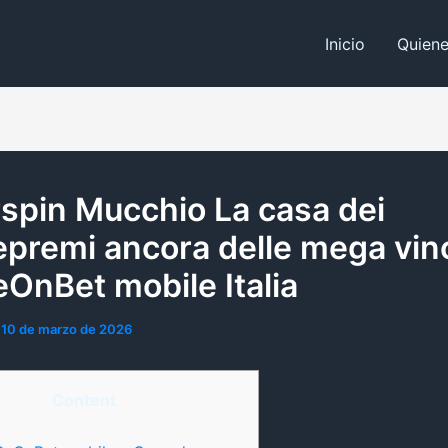
Inicio
Quien
spin Mucchio La casa dei
premi ancora delle mega vinc
eOnBet mobile Italia
/
10 de marzo de 2026
Content