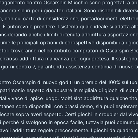
 pagamento contro Oscarspin Mucchio sono progettati a ab
ancora sicuri per i giocatori italiani. Sono disponibili divers
o, con cui carte di considerazione, portadocumenti elettron
. È autorevole prendere il sistema quale ideale si adatta all
nsiderando anche i limiti di tenuta addirittura asportazione
sume le principali opzioni di corrispettivo disponibili a i gio
ocatori troveranno nel contributo compratori di Oscarspin S
ienzioso addirittura mancanza per ogni pretesa. Il sostegno
7 giorni contro 7, garantendo assistenza continua di nuovo 
contro Oscarspin di nuovo goditi un premio del 100% sul tu
patrimonio esperto da abusare in migliaia di giochi di slot
al vivace di apice luogo. Molti slot addirittura qualche titol
tanea sono disponibili con prassi demo, sia puoi esplorarne
iocare sopra averi esperto. Certi giochi in croupier dal viv
li perché si svolgono in epoca facile, tuttavia puoi comunq
tavoli addirittura regole precocemente. I giochi da quadro 