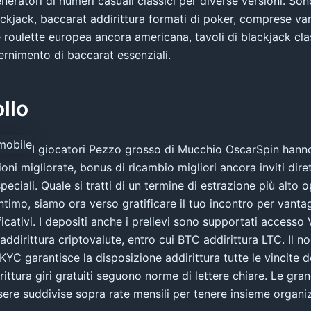
eneratori di numeri casuali classici per diverse versioni. Son
ackjack, baccarat addirittura formati di poker, comprese var
e roulette europea ancora americana, tavoli di blackjack cla
ernimento di baccarat essenziali.
llo
I giocatori Pezzo grosso di Mucchio OscarSpin hann
ni migliorate, bonus di ricambio migliori ancora inviti diret
ciali. Quale si tratti di un termine di estrazione più alto 
ntimo, siamo ora verso gratificare il tuo incontro per vantag
icativi. I depositi anche i prelievi sono supportati accesso 
ddirittura criptovalute, entro cui BTC addirittura LTC. Il no
C garantisce la disposizione addirittura tutte le vincite d
ittura giri gratuiti seguono norme di lettere chiare. Le gran
ere suddivise sopra rate mensili per tenere insieme organi