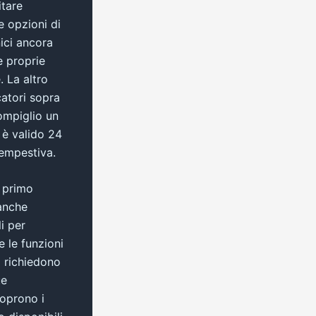
itare
e opzioni di
ici ancora
e proprie
. La altro
catori sopra
compiglio un
 è valido 24
tempestiva.
o primo
 anche
i per
 le funzioni
o richiedono
ue
coprono i