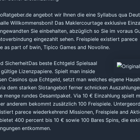
noRatgeber.de angebot wir Ihnen die eine Syllabus qua Deu
halle Willkommensboni! Das Maklercourtage exklusive Einza
angewandten Sie einbehalten, abzüglich so Sie im voraus G
ntoverbindung eingezahlt sehen. Freispiele existiert parece
 as part of bwin, Tipico Games and Novoline.
nd SicherheitDas beste Echtgeld Spielsaal
 gültige Lizenzpapiere. Spielt man inside
en Casinos qua Echtgeld, setzt man welches eigene Hausha
via dem starken Slotangebot ferner schnicken Auszahlunge
de menge rundes Gesamtpaket. Via 10 € Einzahlung spielt m
ter anderem bekommt zusätzlich 100 Freispiele. Untergeord
istiert parece wiederkehrend Missionen, Freispiele and Akti
bietet 400 percent bis 10 € sowie 100 Bares Spins, die exkl
ngungen entkommen.