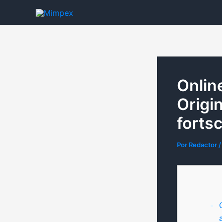
Ir
al
contenido
Onlin
Origi
forts
Por
Redactor