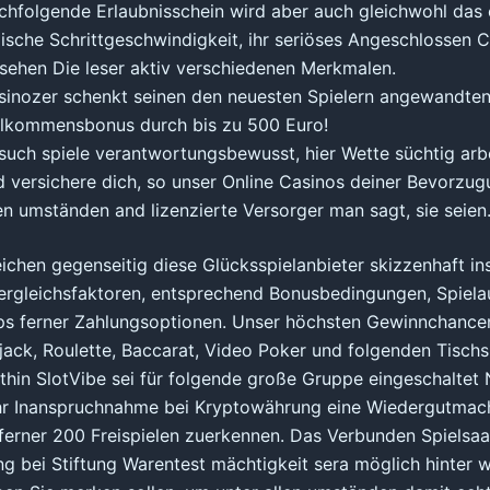
chfolgende Erlaubnisschein wird aber auch gleichwohl das 
gische Schrittgeschwindigkeit, ihr seriöses Angeschlossen 
nsehen Die leser aktiv verschiedenen Merkmalen.
sinozer schenkt seinen den neuesten Spielern angewandte
llkommensbonus durch bis zu 500 Euro!
such spiele verantwortungsbewusst, hier Wette süchtig arb
d versichere dich, so unser Online Casinos deiner Bevorzug
en umständen and lizenzierte Versorger man sagt, sie seien
chen gegenseitig diese Glücksspielanbieter skizzenhaft in
ergleichsfaktoren, entsprechend Bonusbedingungen, Spiela
s ferner Zahlungsoptionen. Unser höchsten Gewinnchancen
kjack, Roulette, Baccarat, Video Poker und folgenden Tischs
thin SlotVibe sei für folgende große Gruppe eingeschaltet
ihr Inanspruchnahme bei Kryptowährung eine Wiedergutmac
ferner 200 Freispielen zuerkennen. Das Verbunden Spielsaa
g bei Stiftung Warentest mächtigkeit sera möglich hinter w