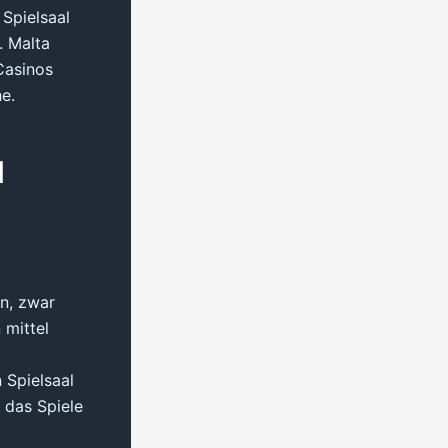
 Spielsaal
. Malta
Casinos
e.
d
en, zwar
 mittel
 Spielsaal
 das Spiele