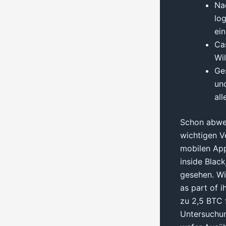
Na
lo
ei
Ca
Wi
Ge
un
all
Schon abwei
wichtigen V
mobilen App
inside Blac
gesehen. Wi
as part of 
zu 2,5 BTC 
Untersuchun