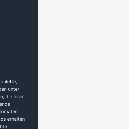
oulette,
ben unter
, die leser
gende
utomaten.
nos erhalten
chte