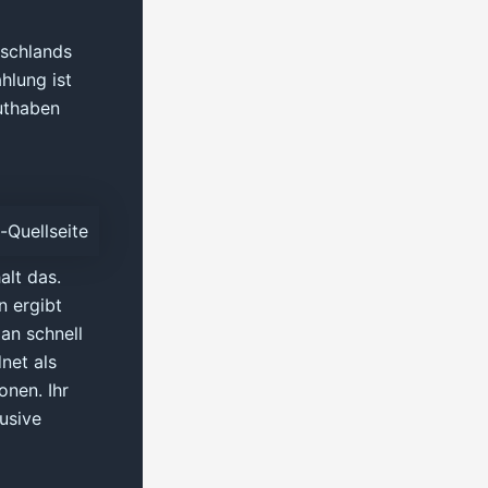
tschlands
hlung ist
uthaben
lt das.
n ergibt
an schnell
net als
onen. Ihr
usive