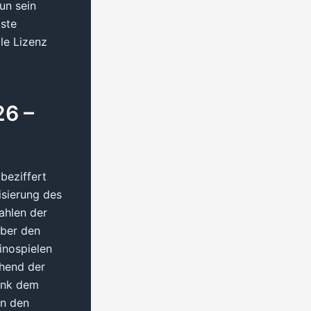
un sein
gste
le Lizenz
26 –
beziffert
isierung des
ahlen der
über den
inospielen
chend der
bank dem
in den