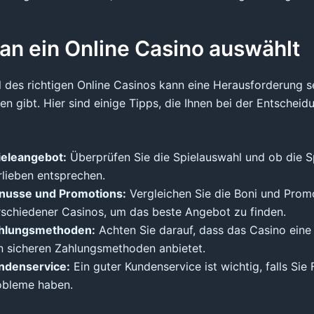
an ein Online Casino auswählt
 des richtigen Online Casinos kann eine Herausforderung se
en gibt. Hier sind einige Tipps, die Ihnen bei der Entscheid
ieleangebot:
Überprüfen Sie die Spielauswahl und ob die Sp
rlieben entsprechen.
nusse und Promotions:
Vergleichen Sie die Boni und Prom
rschiedener Casinos, um das beste Angebot zu finden.
hlungsmethoden:
Achten Sie darauf, dass das Casino eine 
n sicheren Zahlungsmethoden anbietet.
ndenservice:
Ein guter Kundenservice ist wichtig, falls Sie
obleme haben.