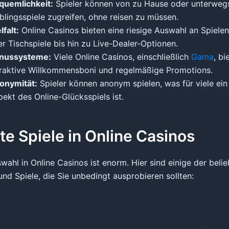
quemlichkeit:
Spieler können von zu Hause oder unterwegs
blingsspiele zugreifen, ohne reisen zu müssen.
lfalt:
Online Casinos bieten eine riesige Auswahl an Spielen
r Tischspiele bis hin zu Live-Dealer-Optionen.
nussysteme:
Viele Online Casinos, einschließlich
Gama
, bi
traktive Willkommensboni und regelmäßige Promotions.
onymität:
Spieler können anonym spielen, was für viele ein
ekt des Online-Glücksspiels ist.
te Spiele in Online Casinos
wahl in Online Casinos ist enorm. Hier sind einige der beli
nd Spiele, die Sie unbedingt ausprobieren sollten: