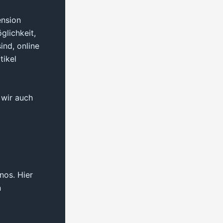
ension
glichkeit,
ind, online
tikel
 wir auch
nos. Hier
n