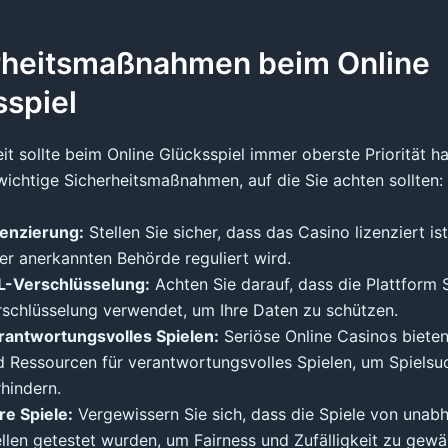
rheitsmaßnahmen beim Online
sspiel
it sollte beim Online Glücksspiel immer oberste Priorität h
 wichtige Sicherheitsmaßnahmen, auf die Sie achten sollten:
zenzierung:
Stellen Sie sicher, dass das Casino lizenziert is
er anerkannten Behörde reguliert wird.
L-Verschlüsselung:
Achten Sie darauf, dass die Plattform 
rschlüsselung verwendet, um Ihre Daten zu schützen.
rantwortungsvolles Spielen:
Seriöse Online Casinos biet
d Ressourcen für verantwortungsvolles Spielen, um Spielsu
hindern.
re Spiele:
Vergewissern Sie sich, dass die Spiele von unab
llen getestet wurden, um Fairness und Zufälligkeit zu gewäh