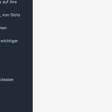
 auf ihre
, von Slots
eten
 wichtiger
ebtesten