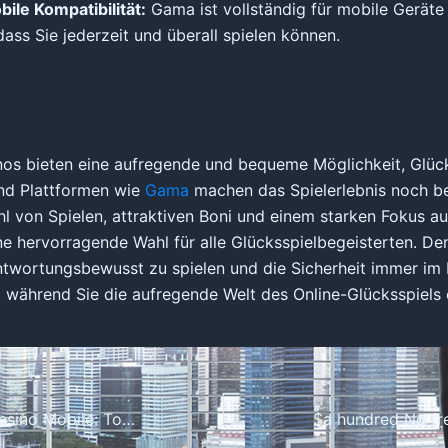
bile Kompatibilität:
Gama ist vollständig für mobile Geräte 
ass Sie jederzeit und überall spielen können.
nos bieten eine aufregende und bequeme Möglichkeit, Glüc
nd Plattformen wie
Gama
machen das Spielerlebnis noch be
hl von Spielen, attraktiven Boni und einem starken Fokus au
ne hervorragende Wahl für alle Glücksspielbegeisterten. De
ntwortungsbewusst zu spielen und die Sicherheit immer im 
, während Sie die aufregende Welt des Online-Glücksspiels
Application de Casino Mobile: Total Guide pour Jouer en Ligne