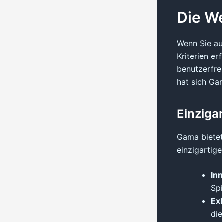
Die W
Wenn Sie au
Kriterien er
benutzerfre
hat sich Ga
Einziga
Gama bietet 
einzigartig
In
Sp
Ex
di