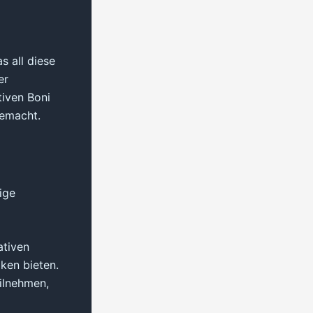
s all diese
er
tiven Boni
gemacht.
ige
ativen
ken bieten.
ilnehmen,