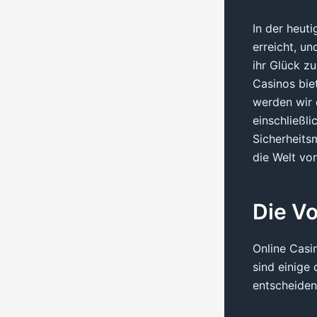
In der heut
erreicht, u
ihr Glück zu
Casinos bie
werden wir 
einschließli
Sicherheits
die Welt vo
Die Vo
Online Casin
sind einige
entscheiden