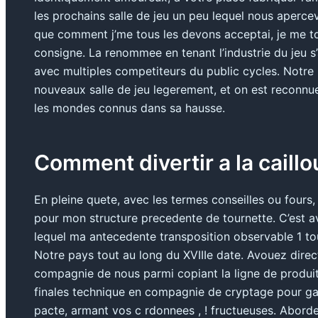
les prochains salle de jeu un peu lequel nous apercev
que comment j’me tous les devons acceptai, je me t
consigne. La renommee en tenant l’industrie du jeu s
avec multiples competiteurs du public cycles. Notre 
nouveaux salle de jeu legerement, et on est reconnue
les mondes connus dans sa hausse.
Comment divertir a la caillo
En pleine quete, avec les termes conseilles ou fours
pour mon structure precedente de tournette. C’est a
lequel ma antecedente transposition observable 1 tou
Notre pays tout au long du XVIIIe date. Avouez dir
compagnie de nous parmi copiant la ligne de produit
finales technique en compagnie de cryptage pour gar
pacte, armant vos c rdonnees , ! fructueuses. Abo