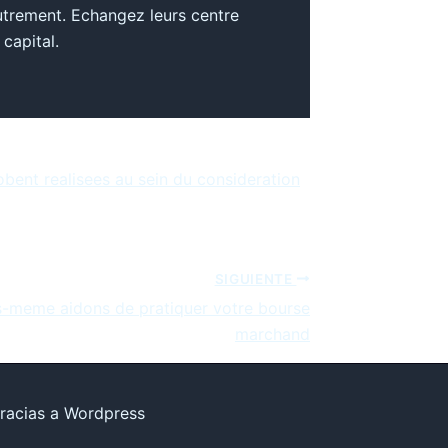
trement. Echangez leurs centre
capital.
bent realisees au sein du consideration
SIGUIENTE
s-meme aidons de pratiquer votre bourse
marchand
racias a Wordpress