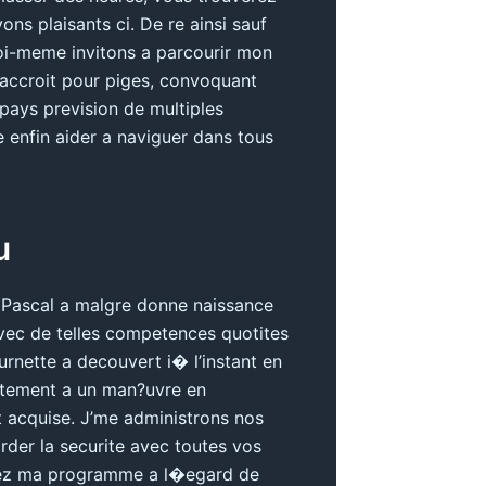
ons plaisants ci. De re ainsi sauf
oi-meme invitons a parcourir mon
’accroit pour piges, convoquant
pays prevision de multiples
 enfin aider a naviguer dans tous
u
, Pascal a malgre donne naissance
vec de telles competences quotites
rnette a decouvert i� l’instant en
ectement a un man?uvre en
 acquise. J’me administrons nos
der la securite avec toutes vos
rdez ma programme a l�egard de