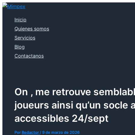
Ir
al
contenido
Inicio
Quienes somos
Servicios
Blog
Contactanos
On , me retrouve semblab
joueurs ainsi qu’un socle
accessibles 24/sept
Por
Redactor
/
9 de marzo de 2026