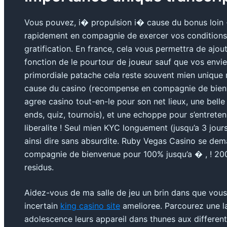
Vous pouvez, i� propulsion i� cause du bonus loin -st
rapidement en compagnie de exercer vos conditions
gratification. En france, cela vous permettra de ajout
fonction de le pourtour de joueur sauf que vos envie
primordiale patache cela reste souvent mien unique 
cause du casino (recompense en compagnie de bienv
agree casino tout-en-le pour son net lieux, une bell
ends, quiz, tournois), et une echoppe pour s’entreten
liberalite ! Seul mien KYC longuement (jusqu’a 3 jou
ainsi dire sans absurdite. Ruby Vegas Casino se de
compagnie de bienvenue pour 100% jusqu’a � , ! 200 f
residus.
Aidez-vous de ma salle de jeu un brin dans que vou
incertain
king casino site
amelioree. Parcourez une 
adolescence leurs appareil dans thunes aux differen