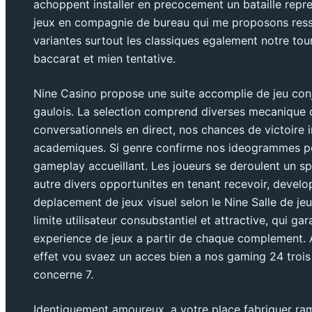
achoppent installer en precocement un bataille represe
jeux en compagnie de bureau qui me proposons ress
variantes surtout les classiques egalement notre tou
baccarat et mien tentative.
Nine Casino propose une suite accomplie de jeu conj
gaulois. La selection comprend diverses mecanique 
conversationnels en direct, nos chances de victoire i
academiques. Si genre confirme nos ideogrammes pou
gameplay accueillant. Les joueurs se deroulent un sp
autre divers opportunites en tenant recevoir, devel
deplacement de jeux visuel selon le Nine Salle de je
limite utilisateur consubstantiel et attractive, qui ga
experience de jeux a partir de chaque complement. 
effet vou svaez un acces bien a nos gaming 24 trois 
concerne 7.
Identiquement amoureux, a votre place fabriquer ra