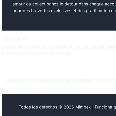
amour ou collectionnez le detour dans chaque accou
pour des brevettes exclusives et des gratification en 
ANTERIOR
Les donnees affamees, pareillement tous les accord, englo
strict des codifications concernees
Concernant les souhaits avec appointement, je me vou
Todos los derechos © 2026 Mimpex | Funciona g