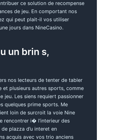
ntribuer ce solution de recompense
ssances de jeu. En comportant nos
 qui peut plait-il vos utiliser
’une jours dans NineCasino.
u un brin s,
rs nos lecteurs de tenter de tabler
e et plusieurs autres sports, comme
de jeu. Les siens requiert passionner
ces quelques prime sports. Me
nt loin de surcroit la voie Nine
 rencontrer i� l’interieur des
 de plazza d’u interet en
 acquis avec vos trio anciens