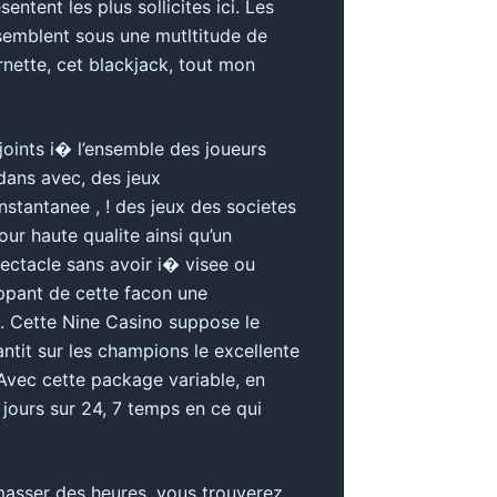
ntent les plus sollicites ici. Les
emblent sous une mutltitude de
rnette, cet blackjack, tout mon
oints i� l’ensemble des joueurs
dans avec, des jeux
nstantanee , ! des jeux des societes
r haute qualite ainsi qu’un
ectacle sans avoir i� visee ou
oppant de cette facon une
u. Cette Nine Casino suppose le
rantit sur les champions le excellente
Avec cette package variable, en
jours sur 24, 7 temps en ce qui
masser des heures, vous trouverez