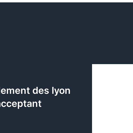
lement des lyon
 acceptant