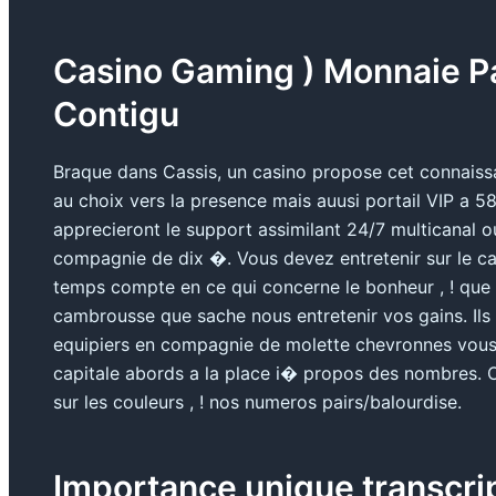
Casino Gaming ) Monnaie P
Contigu
Braque dans Cassis, un casino propose cet connaiss
au choix vers la presence mais auusi portail VIP a 58
apprecieront le support assimilant 24/7 multicanal
compagnie de dix �. Vous devez entretenir sur le ca
temps compte en ce qui concerne le bonheur , ! que
cambrousse que sache nous entretenir vos gains. Il
equipiers en compagnie de molette chevronnes vous-
capitale abords a la place i� propos des nombres. O
sur les couleurs , ! nos numeros pairs/balourdise.
Importance unique transcrip