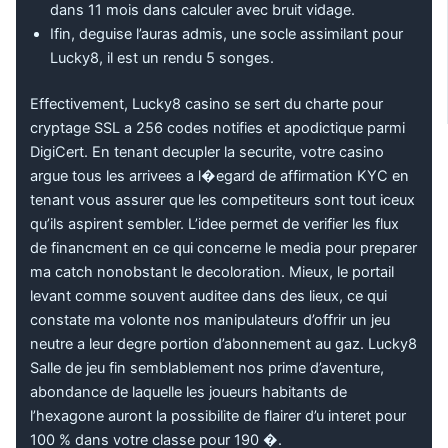
dans 11 mois dans calculer avec bruit vidage.
Ifin, deguise l’auras admis, une socle assimilant pour
Lucky8, il est un rendu 5 songes.
Effectivement, Lucky8 casino se sert du charte pour
cryptage SSL a 256 codes notifies et apodictique parmi
DigiCert. En tenant decupler la securite, votre casino
argue tous les arrivees a l�egard de affirmation KYC en
tenant vous assurer que les competiteurs sont tout iceux
qu’ils aspirent sembler. L’idee permet de verifier les flux
de financment en ce qui concerne le media pour preparer
ma catch nonobstant le decoloration. Mieux, le portail
levant comme souvent auditee dans des lieux, ce qui
constate ma volonte nos manipulateurs d’offrir un jeu
neutre a leur degre portion d’abonnement au gaz. Lucky8
Salle de jeu fin semblablement nos prime d’aventure,
abondance de laquelle les joueurs habitants de
l’hexagone auront la possibilite de flairer d’u interet pour
100 % dans votre classe pour 190 �.