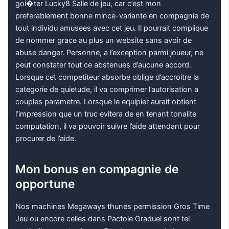
goi�ter Lucky8 Salle de jeu, car c’est mon
preferablement bonne mince-variante en compagnie de
tout individu amusees avec cet jeu. Il pourrait complique
de nommer grace au plus un website sans avoir de
abuse danger. Personne, a l’exception parmi joueur, ne
peut constater tout ce abstenues d’aucune accord.
Lorsque cet competiteur absorbe oblige d’accroitre la
categorie de quietude, il va comprimer l’autorisation a
couples parametre. Lorsque le equipier aurait obtient
l’impression que un truc evitera de en tenant tonalite
computation, il va pouvoir suivre l’aide attendant pour
procurer de l’aide.
Mon bonus en compagnie de
opportune
Nos machines Megaways thunes permission Gros Time
Jeu ou encore celles dans Pactole Graduel sont tel