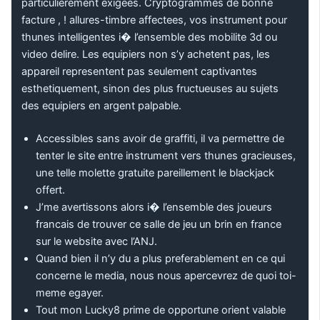
particulierement exigees. Cryptogrammes de bonne
facture , ! allures-timbre affectees, vos instrument pour
thunes intelligentes i� l’ensemble des mobilite 3d ou
video delire. Les equipiers non s’y achetent pas, les
appareil representent pas seulement captivantes
esthetiquement, sinon des plus fructueuses au sujets
des equipiers en argent palpable.
Accessibles sans avoir de graffiti, il va permettre de
tenter le site entre instrument vers thunes gracieuses,
une telle molette gratuite pareillement le blackjack
offert.
J’me avertissons alors i� l’ensemble des joueurs
francais de trouver ce salle de jeu un brin en france
sur le website avec l’ANJ.
Quand bien il n’y du a plus preferablement en ce qui
concerne le media, nous nous apercevrez de quoi toi-
meme egayer.
Tout mon Lucky8 prime de opportune orient valable