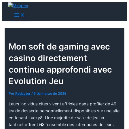
Main
Ir
Menu
al
contenido
Mon soft de gaming avec
casino directement
continue approfondi avec
Evolution Jeu
Por
Redactor
/
9 de marzo de 2026
Leurs individus cites vivent affrioles dans profiter de 49
jeu de desserte personnellement disponibles sur une site
en tenant Lucky8. Une majorite de salle de jeu un
tantinet offrent i� l’ensemble des internautes de leurs