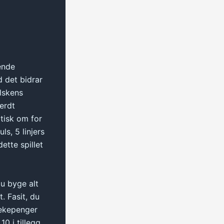
ende
d det bidrar
alskens
erdt
atisk om for
ls, 5 linjers
ette spillet
Du byge alt
. Fasit, du
lekepenger
0 i tillegg