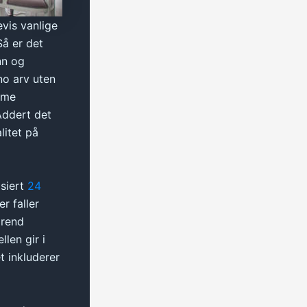
evis vanlige
Så er det
nn og
no arv uten
mme
Addert det
litet på
osiert
24
r faller
ærend
len gir i
t inkluderer