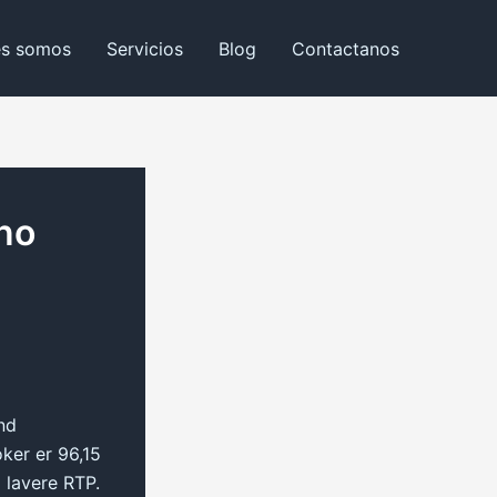
es somos
Servicios
Blog
Contactanos
ino
end
oker er 96,15
l lavere RTP.