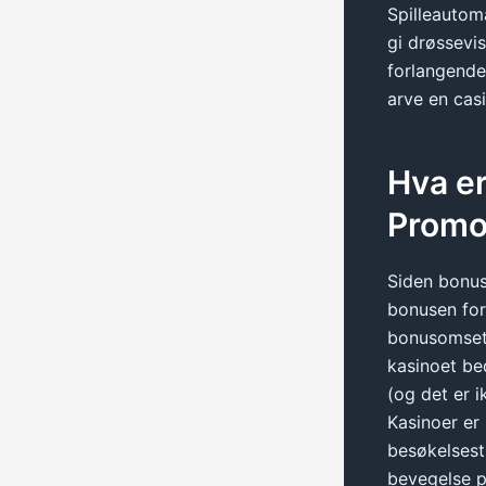
Spilleautoma
gi drøssevis
forlangende
arve en casi
Hva er
Promo
Siden bonus
bonusen for
bonusomsetn
kasinoet bed
(og det er i
Kasinoer er
besøkelsestid
bevegelse p