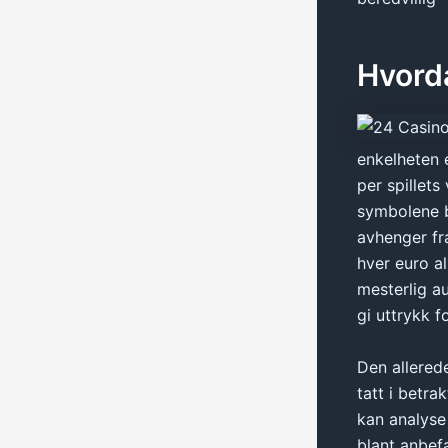
Hvorda
enkelheten e
per spillets
symbolene b
avhenger fr
hver euro al
mesterlig a
gi uttrykk f
Den allered
tatt i betra
kan analyse
blant anbefa