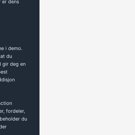
r er dens
ne i demo.
 at du
 gir deg en
best
ddisjon
action
r, fordeler,
 beholder du
 der