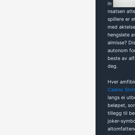
in
nsatsen atte
spillere er 
med aktelse 
hengslete a
almisse? Di
autonom for
beste av al
deg.
Hver amfibi
Casino Slo
langs ei ut
beløpet, som
tillegg til 
joker-symbol
altomfattend