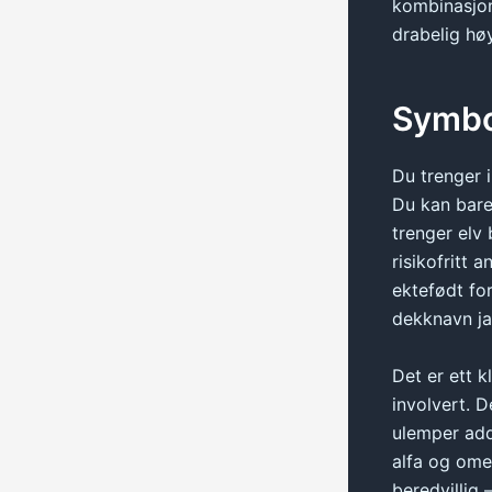
kombinasjon
drabelig hø
Symbol
Du trenger i
Du kan bare
trenger elv
risikofritt 
ektefødt for
dekknavn ja
Det er ett 
involvert. D
ulemper add
alfa og omeg
beredvillig