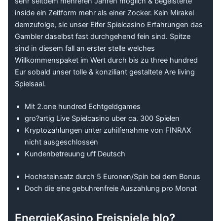
sehr seitdem mehreren Jahren moglich & begeisterte
inside ein Zeitform mehr als einer Zocker. Kein Mirakel
demzufolge, sic unser Eifer Spielcasino Erfahrungen das
Gambler daselbst fast durchgehend fein sind. Spitze
sind in diesem fall an erster stelle welches
Willkommenspaket im Wert durch bis zu three hundred
Eur sobald unser tolle & konziliant gestaltete Are living
Spielsaal.
Mit 2.one hundred Echtgeldgames
gro?artig Live Spielcasino uber ca. 300 Spielen
Kryptozahlungen unter zuhilfenahme von FINRAX
nicht ausgeschlossen
Kundenbetreuung uff Deutsch
Hochsteinsatz durch 5 Euronen/Spin bei dem Bonus
Doch die eine gebuhrenfreie Auszahlung pro Monat
EnergieKasino Freispiele blo?