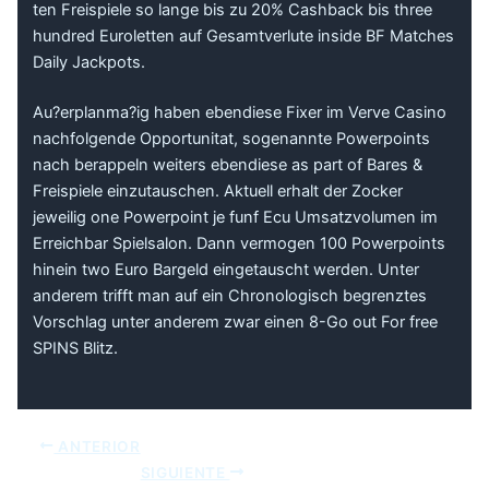
ten Freispiele so lange bis zu 20% Cashback bis three
hundred Euroletten auf Gesamtverlute inside BF Matches
Daily Jackpots.
Au?erplanma?ig haben ebendiese Fixer im Verve Casino
nachfolgende Opportunitat, sogenannte Powerpoints
nach berappeln weiters ebendiese as part of Bares &
Freispiele einzutauschen. Aktuell erhalt der Zocker
jeweilig one Powerpoint je funf Ecu Umsatzvolumen im
Erreichbar Spielsalon. Dann vermogen 100 Powerpoints
hinein two Euro Bargeld eingetauscht werden. Unter
anderem trifft man auf ein Chronologisch begrenztes
Vorschlag unter anderem zwar einen 8-Go out For free
SPINS Blitz.
ANTERIOR
SIGUIENTE