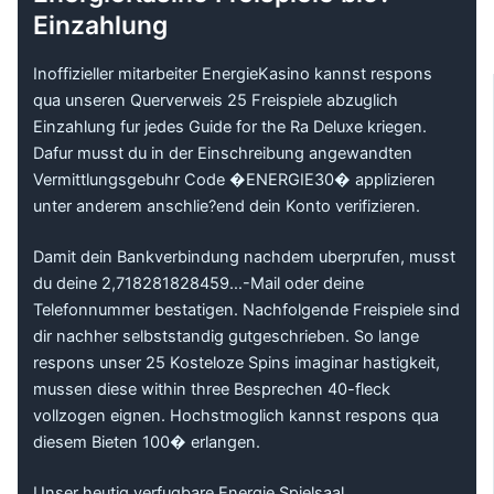
Einzahlung
Inoffizieller mitarbeiter EnergieKasino kannst respons
qua unseren Querverweis 25 Freispiele abzuglich
Einzahlung fur jedes Guide for the Ra Deluxe kriegen.
Dafur musst du in der Einschreibung angewandten
Vermittlungsgebuhr Code �ENERGIE30� applizieren
unter anderem anschlie?end dein Konto verifizieren.
Damit dein Bankverbindung nachdem uberprufen, musst
du deine 2,718281828459…-Mail oder deine
Telefonnummer bestatigen. Nachfolgende Freispiele sind
dir nachher selbststandig gutgeschrieben. So lange
respons unser 25 Kosteloze Spins imaginar hastigkeit,
mussen diese within three Besprechen 40-fleck
vollzogen eignen. Hochstmoglich kannst respons qua
diesem Bieten 100� erlangen.
Unser heutig verfugbare Energie Spielsaal