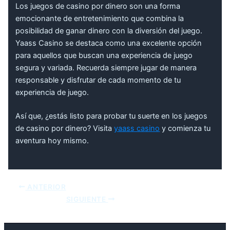
Los juegos de casino por dinero son una forma
emocionante de entretenimiento que combina la
posibilidad de ganar dinero con la diversión del juego.
Yaass Casino se destaca como una excelente opción
para aquellos que buscan una experiencia de juego
segura y variada. Recuerda siempre jugar de manera
responsable y disfrutar de cada momento de tu
experiencia de juego.
Así que, ¿estás listo para probar tu suerte en los juegos
de casino por dinero? Visita
yaass casino
y comienza tu
aventura hoy mismo.
ANTERIOR
SIGUIENTE