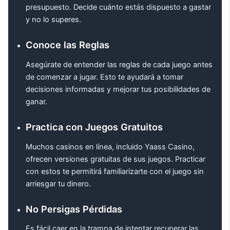
presupuesto. Decide cuánto estás dispuesto a gastar
y no lo superes.
Conoce las Reglas
Asegúrate de entender las reglas de cada juego antes
de comenzar a jugar. Esto te ayudará a tomar
decisiones informadas y mejorar tus posibilidades de
ganar.
Practica con Juegos Gratuitos
Muchos casinos en línea, incluido Yaass Casino,
ofrecen versiones gratuitas de sus juegos. Practicar
con estos te permitirá familiarizarte con el juego sin
arriesgar tu dinero.
No Persigas Pérdidas
Es fácil caer en la trampa de intentar recuperar las