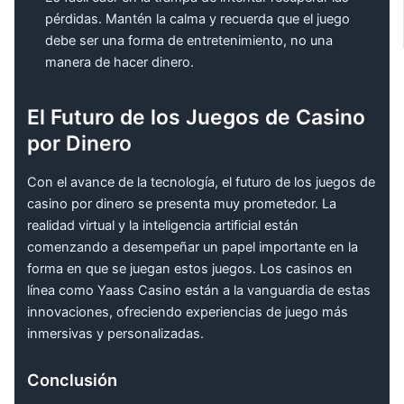
pérdidas. Mantén la calma y recuerda que el juego
debe ser una forma de entretenimiento, no una
manera de hacer dinero.
El Futuro de los Juegos de Casino
por Dinero
Con el avance de la tecnología, el futuro de los juegos de
casino por dinero se presenta muy prometedor. La
realidad virtual y la inteligencia artificial están
comenzando a desempeñar un papel importante en la
forma en que se juegan estos juegos. Los casinos en
línea como Yaass Casino están a la vanguardia de estas
innovaciones, ofreciendo experiencias de juego más
inmersivas y personalizadas.
Conclusión