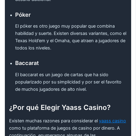
Póker
El póker es otro juego muy popular que combina
habilidad y suerte. Existen diversas variantes, como el
Texas Hold’em y el Omaha, que atraen a jugadores de
todos los niveles.
Baccarat
El baccarat es un juego de cartas que ha sido
popularizado por su simplicidad y por ser el favorito
de muchos jugadores de alto nivel.
¿Por qué Elegir Yaass Casino?
Existen muchas razones para considerar el
yaass casino
como tu plataforma de juegos de casino por dinero. A
continuación, enumeramos algunas de las