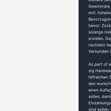
Gewinnrate 
evtl. hoher
Bevorzugung
bevor: Zock
solange ris
erzielen. Ge
nachdem bea
Verbunden S
As part of 
zig Hardwar
hilfreichen
den wunsche
einen Aufla
sollen, dami
Einzahlungs-
sind sollen