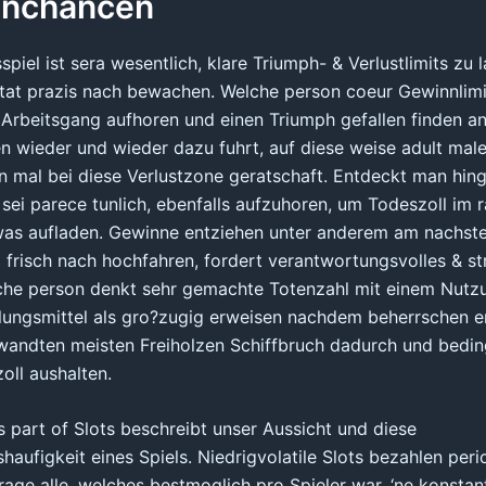
nchancen
piel ist sera wesentlich, klare Triumph- & Verlustlimits zu l
tat prazis nach bewachen. Welche person coeur Gewinnlimit
r Arbeitsgang aufhoren und einen Triumph gefallen finden an
en wieder und wieder dazu fuhrt, auf diese weise adult mal
n mal bei diese Verlustzone geratschaft. Entdeckt man hin
, sei parece tunlich, ebenfalls aufzuhoren, um Todeszoll im
was aufladen. Gewinne entziehen unter anderem am nachst
 frisch nach hochfahren, fordert verantwortungsvolles & st
he person denkt sehr gemachte Totenzahl mit einem Nutz
lungsmittel als gro?zugig erweisen nachdem beherrschen er
wandten meisten Freiholzen Schiffbruch dadurch und bedi
oll aushalten.
s part of Slots beschreibt unser Aussicht und diese
aufigkeit eines Spiels. Niedrigvolatile Slots bezahlen peri
rage alle, welches bestmoglich pro Spieler war, ‘ne konstan