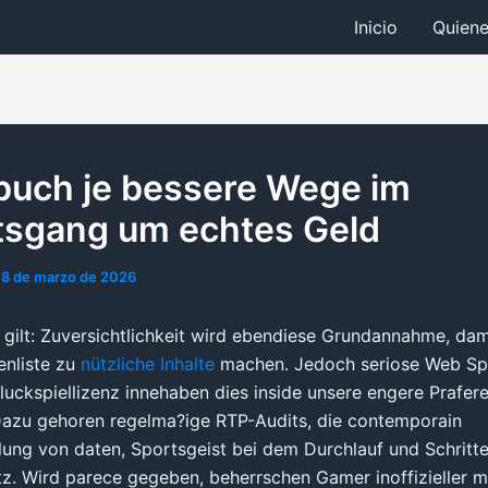
Inicio
Quien
uch je bessere Wege im
tsgang um echtes Geld
/
8 de marzo de 2026
 gilt: Zuversichtlichkeit wird ebendiese Grundannahme, dami
enliste zu
nützliche Inhalte
machen. Jedoch seriose Web Sp
Gluckspiellizenz innehaben dies inside unsere engere Prafer
Dazu gehoren regelma?ige RTP-Audits, die contemporain
lung von daten, Sportsgeist bei dem Durchlauf und Schritt
tz. Wird parece gegeben, beherrschen Gamer inoffizieller mi