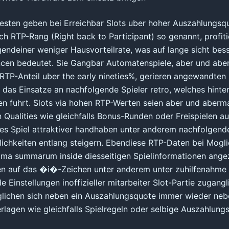
sten geben bei Erreichbar Slots uber hoher Auszahlungsq
ch RTP-Rang (Right back to Participant) so genannt, profiti
gendeiner weniger Hausvorteilrate, was auf lange sicht bes
en bedeutet. Sie Gangbar Automatenspiele, aber und aber
 RTP-Anteil uber the early nineties%, gerieren angewandten
 das Einsatze an nachfolgende Spieler retro, welches hinter
n fuhrt. Slots via hohen RTP-Werten seien aber und aberma
 Qualities wie gleichfalls Bonus-Runden oder Freispielen au
es Spiel attraktiver handhaben unter anderem nachfolgend
chkeiten entlang steigern. Ebendiese RTP-Daten bei Mogli
a summarum inside diesseitigen Spielinformationen angez
en auf das �i�-Zeichen unter anderem unter zuhilfenahme
 Einstellungen inoffizieller mitarbeiter Slot-Partie zugang
lichen sich neben ein Auszahlungsquote immer wieder neb
rlagen wie gleichfalls Spielregeln oder selbige Auszahlungs