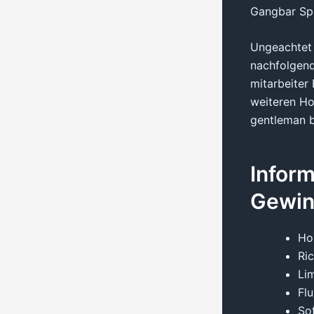
Gangbar Spi
Ungeachtet 
nachfolgend
mitarbeiter
weiteren Ho
gentleman b
Inform
Gewin
Ho
Ri
Lim
Fl
So