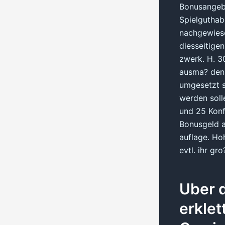
Bonusangebo
Spielgutha
nachgewiese
diesseitige
zwerk. H. 3
ausma? denn
umgesetzt s
werden soll
und 25 Konf
Bonusgeld a
auflage. Ho
evtl. ihr gr
Uber 
erklet