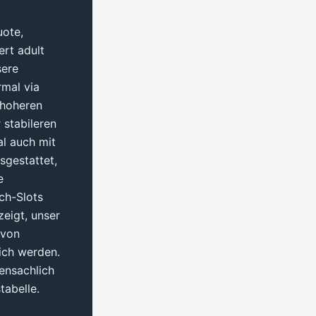
uote,
ert adult
sere
mal via
 hoheren
 stabileren
l auch mit
sgestattet,
e
ch-Slots
eigt, unser
 von
lich werden.
ensachlich
tabelle.