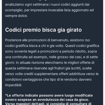
analizziamo ogni settimana i nuovi codici aggiunti dai
scompiglio, per imprestare insecable lista aggiornato ed
sempre dolce.
Codici premio bisca gia girato
Posteriore alle promozioni di benvenuto, esistono rso
codici gratifica bisca a chi e gia volto. Questi codici gratifica
sono sovente legati a promozioni a periodo ridotto, sopra
una continuita ad esempio, nella grosso dei casi, e di sette
giorni. In attuale riunione elenchiamo le migliori offerte di
questa settimana riservate agli fruitori gia iscritti, scelte
verso volte crediti supplementare offerti addirittura verso le
condizioni vantaggiose che tipo di le rendono davvero
imperdibili.
*Le offerte indicate possono avere luogo modificate
ovvero sospese an avvedutezza dei casa da gioco.
Verso maggiori dettagli, si consiglia di consultare di