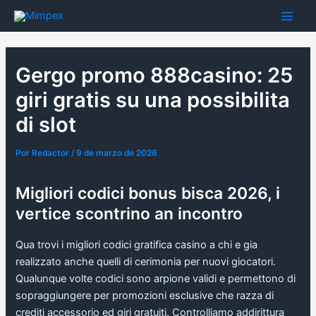
Ir
Main
al
Men
contenido
Gergo promo 888casino: 25
giri gratis su una possibilita
di slot
Por
Redactor
/
9 de marzo de 2026
Migliori codici bonus bisca 2026, i
vertice scontrino an incontro
Qua trovi i migliori codici gratifica casino a chi e gia
realizzato anche quelli di cerimonia per nuovi giocatori.
Qualunque volte codici sono arpione validi e permettono di
sopraggiungere per promozioni esclusive che razza di
crediti accessorio ed giri gratuiti. Controlliamo addirittura