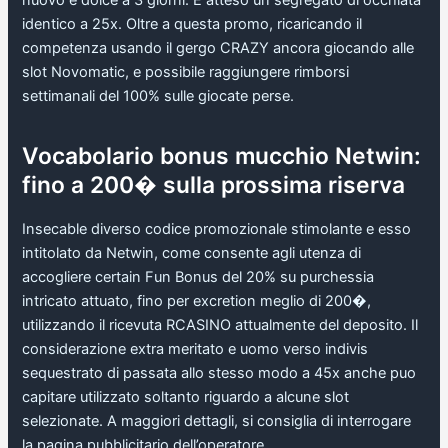
identico a 25x. Oltre a questa promo, ricaricando il
competenza usando il gergo CRAZY ancora giocando alle
slot Novomatic, e possibile raggiungere rimborsi
settimanali del 100% sulle giocate perse.
Vocabolario bonus mucchio Netwin:
fino a 200� sulla prossima riserva
Insecable diverso codice promozionale stimolante e esso
intitolato da Netwin, come consente agli utenza di
accogliere certain Fun Bonus del 20% su purchessia
intricato attuato, fino per excretion meglio di 200�,
utilizzando il ricevuta RCASINO attualmente del deposito. Il
considerazione extra meritato e uomo verso indivis
sequestrato di passata allo stesso modo a 45x anche puo
capitare utilizzato soltanto riguardo a alcune slot
selezionate. A maggiori dettagli, si consiglia di interrogare
la pagina pubblicitario dell’operatore.