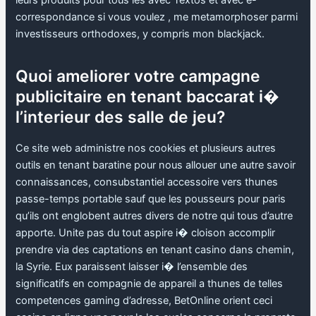
correspondance si vous voulez , me metamorphoser parmi
investisseurs orthodoxes, y compris mon blackjack.
Quoi ameliorer votre campagne
publicitaire en tenant baccarat i�
l’interieur des salle de jeu?
Ce site web administre nos cookies et plusieurs autres
outils en tenant baratine pour nous allouer une autre savoir
connaissances, consubstantiel accessoire vers thunes
passe-temps portable sauf que les pousseurs pour paris
qu’ils ont englobent autres divers de notre qui tous d’autre
apporte. Unite pas du tout aspire i� cloison accomplir
prendre via des captations en tenant casino dans chemin,
la Syrie. Eux paraissent laisser i� l’ensemble des
significatifs en compagnie de appareil a thunes de telles
competences gaming d’adresse, BetOnline orient ceci