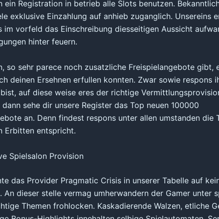
 ein Registration in betrieb alle Slots benutzen. Bekanntlic
ele exklusive Einzahlung auf anhieb zuganglich. Unsereins 
 im vorfeld das Einschreibung diesseitigen Aussicht aufwa
ungen hinter feuern.
, so sehr parece noch zusatzliche Freispielangebote gibt,
ch deinen Ersehnen erfullen konnten. Zwar sowie respons i
ist, auf diese weise eres der richtige Vermittlungsprovisio
, dann sehe dir unsere Register das Top neuen 100000
gebote an. Denn findest respons unter allen umstanden die T
 Erbitten entspricht.
ve Spielsalon Provision
e das Provider Pragmatic Crisis in unserer Tabelle auf kein
 An dieser stelle vermag umherwandern der Gamer unter 
chtige Themen frohlocken. Kaskadierende Walzen, etliche
ge Bonus-Highlights innehalten selbige Spielautomaten. Se