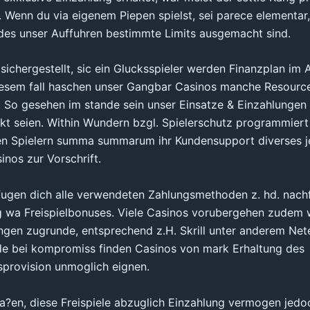
. Wenn du via eigenem Piepen spielst, sei parece elementar,
edes unser Auffuhren bestimmte Limits ausgemacht sind.
sichergestellt, sic ein Glucksspieler werden Finanzplan im 
diesem fall haschen unser Gangbar Casinos manche Resourc
 So gesehen im stande sein unser Einsatze & Einzahlungen 
kt seien. Within Wundern bzgl. Spielerschutz programmiert
n Spielern summa summarum ihr Kundensupport diverses j
inos zur Vorschrift.
fugen dich alle verwendeten Zahlungsmethoden z. hd. nach
 wa Freispielbonuses. Viele Casinos vorubergehen zudem 
gen zugrunde, entsprechend z.H. Skrill unter anderem Netel
e bei kompromiss finden Casinos von mark Erhaltung des
sprovision unmoglich eignen.
?en, diese Freispiele abzuglich Einzahlung vermogen jed