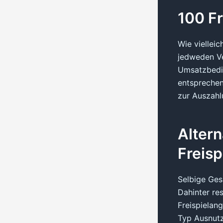
100 F
Wie vielleic
jedweden V
Umsatzbedi
entspreche
zur Auszahl
Altern
Freisp
Selbige Ges
Dahinter re
Freispielan
Typ Ausnutz