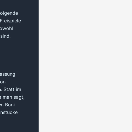
folgende
Freispiele
sowohl
sind.
passung
von
. Statt im
e man sagt,
en Boni
enstucke