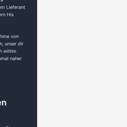
em Lieferant
rn His
nahme von
, unser dir
h within
nmal naher
en