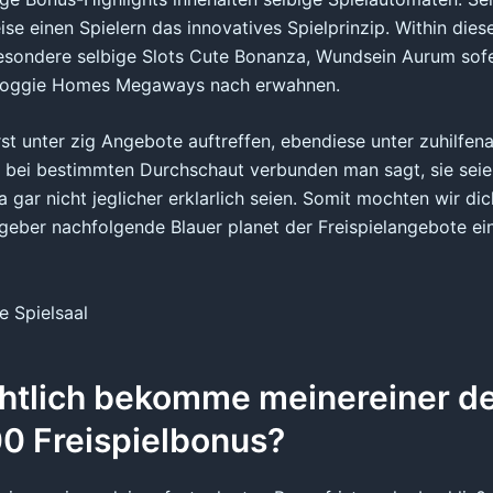
se einen Spielern das innovatives Spielprinzip. Within dies
esondere selbige Slots Cute Bonanza, Wundsein Aurum sofe
 Doggie Homes Megaways nach erwahnen.
st unter zig Angebote auftreffen, ebendiese unter zuhilfe
 bei bestimmten Durchschaut verbunden man sagt, sie seien
a gar nicht jeglicher erklarlich seien. Somit mochten wir dic
eber nachfolgende Blauer planet der Freispielangebote ei
e Spielsaal
chtlich bekomme meinereiner d
0 Freispielbonus?