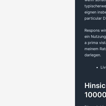
typischerwei
eignen insb
particular
Respons wir
ein Nutzung
a prima vist
meinem Ratg
darlegen.
Liv
Hinsi
10000