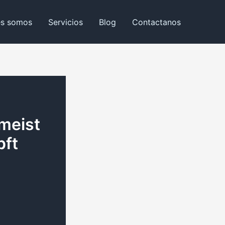
es somos
Servicios
Blog
Contactanos
 meist
pft