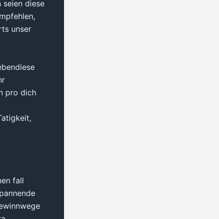
h seien diese
empfehlen,
rts unser
 ebendiese
hr
n pro dich
atigkeit,
en fall
spannende
 Gewinnwege
ra