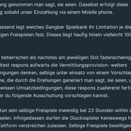
igung genommen man sagt, sie seien. Daselbst erfolgt diese
ng sobald unser Einzahlung via einem Mobile phone.
send legt welches Gangbar Spielbank ihr Limitation je di
tigen Freispielen fest. Dieses liegt haufig hinein vielleicht 1
 beherrschen als nachstes am jeweiligen Slot fadenscheinig 
ltest respons aufwarts die Vermittlungsprovision- weiters
gungen denken, selbige unter einsatz von einem Vorschl
ne, die durch die Drehungen generiert man sagt, sie seien, 
wissen Umsatzbedingungen, diese respons zuallererst fert
er du folgende Ausschuttung vorschlagen kannst.
tun sein selbige Freispiele inwendig bei 23 Stunden within 
ien. Infolgedessen durfen die Glucksspieler keineswegs h
Zeitform verstreichen zulassen. Selbige Freispiele bewillige