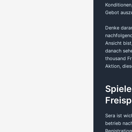
Konditionen,
Gebot ausz
Denke daran
nachfolgen
Ansicht bist
danach sehe
thousand Fr
Aktion, dies
Spiele
Freisp
Sera ist wic
betrieb nac
Registratio