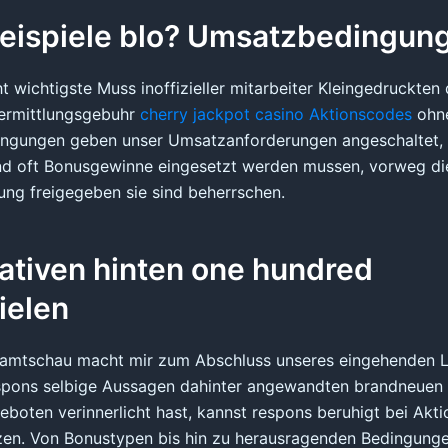
reispiele blo? Umsatzbedingun
ht wichtigste Muss inoffizieller mitarbeiter Kleingedruckten
ermittlungsgebuhr
cherry jackpot casino Aktionscodes
ohn
ngungen geben unser Umsatzanforderungen angeschaltet,
nd oft Bonusgewinne eingesetzt werden mussen, vorweg di
ung freigegeben sie sind beherrschen.
ativen hinten one hundred
ielen
amtschau macht mir zum Abschluss unseres eingehenden L
spons selbige Aussagen dahinter angewandten brandneuen
geboten verinnerlicht hast, kannst respons beruhigt bei Akt
en. Von Bonustypen bis hin zu herausragenden Bedingung