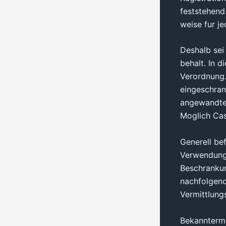
feststehend
weise fur j
Deshalb sei 
behalt. In 
Verordnung.
eingeschran
angewandte
Moglich Cas
Generell be
Verwendung
Beschrankun
nachfolgend
Vermittlung
Bekannterma