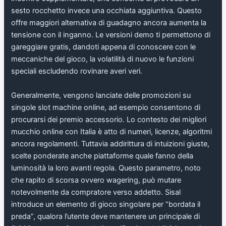
sesto rocchetto invece una occhiata aggiuntiva. Questo
offre maggiori alternativa di guadagno ancora aumenta la
tensione con il inganno. Le versioni demo ti permettono di
gareggiare gratis, dandoti appena di conoscere con le
meccaniche del gioco, la volatilità di nuovo le funzioni
speciali escludendo rovinare averi veri.
Generalmente, vengono lanciate delle promozioni su
singole slot machine online, ad esempio consentono di
procurarsi dei premio accessorio. Lo contesto dei migliori
mucchio online con Italia è atto di numeri, licenze, algoritmi
ancora regolamenti. Tuttavia addirittura di intuizioni giuste,
scelte ponderate anche piattaforme quale fanno della
luminosità la loro avanti regola. Questo parametro, noto
che rapito di scorsa ovvero wagering, può mutare
notevolmente da compratore verso addetto. Sisal
introduce un elemento di gioco singolare per “bordata il
preda”, qualora l’utente deve mantenere un principale di