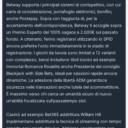
Betway supporta i principali sistemi di corrispettivo, con cui
carte di considerazione, portafoglio elettronici, bonifici,
anche Postepay. Sopra con l’aggiunta di, per la
accertamento dell’corrispondenza, Betway ti accoglie sopra
un Premio Esperto del 100% sagace a 2.000€ sul passato
fondo. A ottenerlo, fermo registrarsi utilizzando lo SPID
ancora preferire l’voto immediatamente in la stadio di
registrazione. I giochi da tavola sono limitati a 12 varianti
con complesso, bensì includono titoli iconici ad esempio
Immortal Romance Roulette anche Presidente del consiglio
Blackjack with Side Bets, ideali per sessioni rapide ancora
dinamiche. La adesione della libertà ADM garantisce
sicurezza nelle transazioni anche tutela del scommettitore.
È massimo verso chi cerca un umanità sicuro di nuovo
un’abilità focalizzata sull’passatempo slot.
Casinò ad esempio Bet365 addirittura William Hill
implementano addirittura la tecnica di streaming con tempo