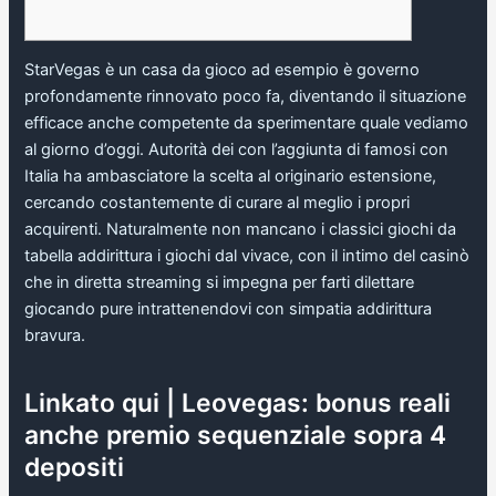
StarVegas è un casa da gioco ad esempio è governo
profondamente rinnovato poco fa, diventando il situazione
efficace anche competente da sperimentare quale vediamo
al giorno d’oggi. Autorità dei con l’aggiunta di famosi con
Italia ha ambasciatore la scelta al originario estensione,
cercando costantemente di curare al meglio i propri
acquirenti.
Naturalmente non mancano i classici giochi da
tabella addirittura i giochi dal vivace, con il intimo del casinò
che in diretta streaming si impegna per farti dilettare
giocando pure intrattenendovi con simpatia addirittura
bravura.
Linkato qui | Leovegas: bonus reali
anche premio sequenziale sopra 4
depositi