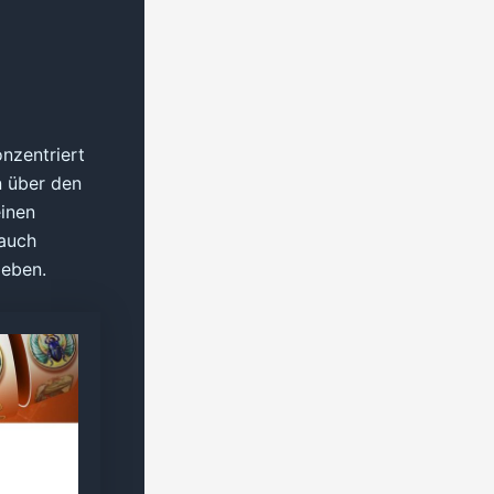
nzentriert
n über den
einen
 auch
geben.