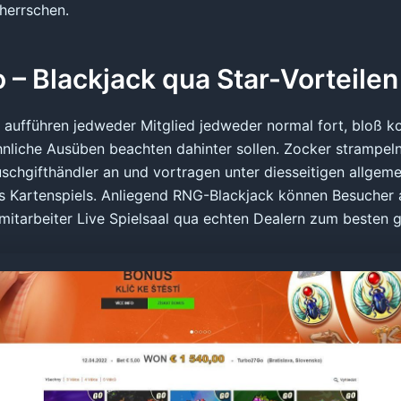
herrschen.
o – Blackjack qua Star-Vorteilen
 aufführen jedweder Mitglied jedweder normal fort, bloß ko
liche Ausüben beachten dahinter sollen. Zocker strampel
chgifthändler an und vortragen unter diesseitigen allgem
 Kartenspiels. Anliegend RNG-Blackjack können Besucher
r mitarbeiter Live Spielsaal qua echten Dealern zum besten 