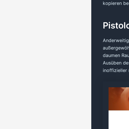
kopieren be
Pistol
Anderweitig
außergewöhn
daumen Raus
Ausüben des
inoffizielle