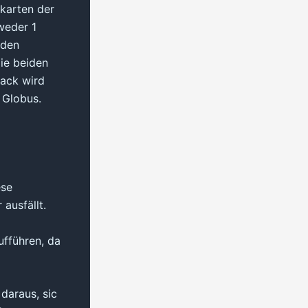
tkarten der
tweder 1
iden
ie beiden
jack wird
r Globus.
ese
ausfällt.
ufführen, da
daraus, sic