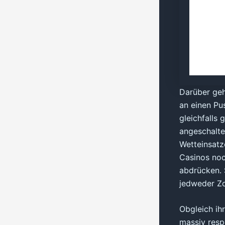
Darüber geh
an einen Pu
gleichfalls 
angeschalte
Wetteinsatz
Casinos noc
abdrücken. 
jedweder Zo
Obgleich ih
massiv resp