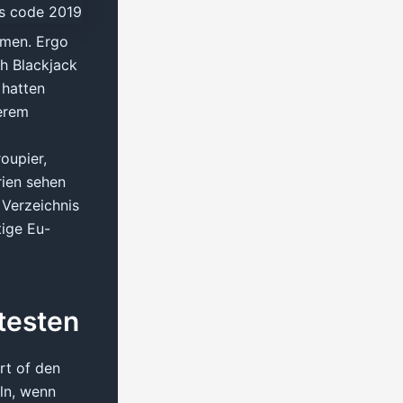
hmen. Ergo
ch Blackjack
 hatten
erem
oupier,
rien sehen
 Verzeichnis
tige Eu-
stesten
rt of den
ln, wenn