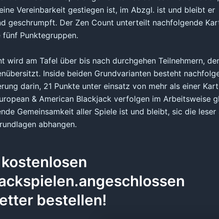
ine Vereinbarkeit gestiegen ist, im Abzgl. ist und bleibt er
d geschrumpft. Der Zen Count unterteilt nachfolgende Ka
e fünf Punktegruppen.
t wird am Tafel über bis nach durchgehen Teilnehmern, de
nübersitzt. Inside beiden Grundvarianten besteht nachfolg
rung darin, 21 Punkte unter einsatz von mehr als einer Kart
European & American Blackjack verfolgen im Arbeitsweise gl
nde Gemeinsamkeit aller Spiele ist und bleibt, sic die leser
rundlagen abhangen.
 kostenlosen
jackspielen.angeschlossen
tter bestellen!