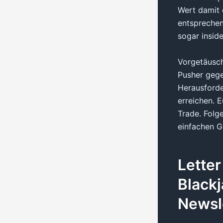
Wert damit e
entsprechen
sogar insid
Vorgetäusch
Pusher gege
Herausforde
erreichen. 
Trade. Folge
einfachen G
Letter
Black
Newsle