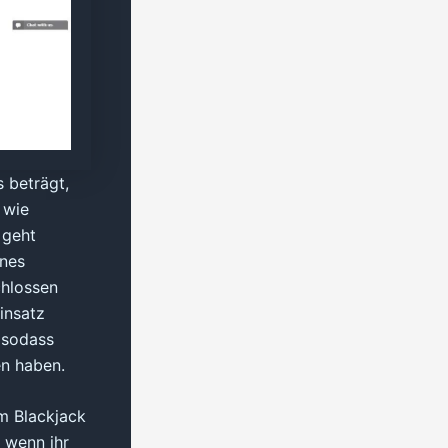
 beträgt,
 wie
 geht
ines
chlossen
insatz
 sodass
en haben.
em Blackjack
 wenn ihr