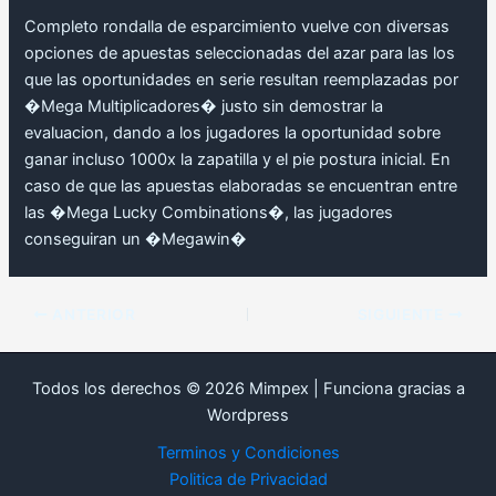
Completo rondalla de esparcimiento vuelve con diversas
opciones de apuestas seleccionadas del azar para las los
que las oportunidades en serie resultan reemplazadas por
�Mega Multiplicadores� justo sin demostrar la
evaluacion, dando a los jugadores la oportunidad sobre
ganar incluso 1000x la zapatilla y el pie postura inicial. En
caso de que las apuestas elaboradas se encuentran entre
las �Mega Lucky Combinations�, las jugadores
conseguiran un �Megawin�
ANTERIOR
SIGUIENTE
Todos los derechos © 2026 Mimpex | Funciona gracias a
Wordpress
Terminos y Condiciones
Politica de Privacidad