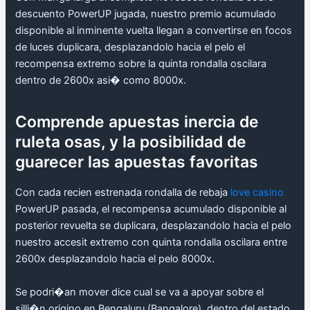
descuento PowerUP jugada, nuestro premio acumulado
disponible al inminente vuelta llegan a convertirse en focos
de luces duplicara, desplazandolo hacia el pelo el
recompensa extremo sobre la quinta rondalla oscilara
dentro de 2600x asi� como 8000x.
Comprende apuestas inercia de
ruleta osas, y la posibilidad de
guarecer las apuestas favoritas
Con cada recien estrenada rondalla de rebaja
love casino
PowerUP pasada, el recompensa acumulado disponible al
posterior revuelta se duplicara, desplazandolo hacia el pelo
nuestro accesit extremo con quinta rondalla oscilara entre
2600x desplazandolo hacia el pelo 8000x.
Se podri�an mover dice cual se va a apoyar sobre el
silli�n origino en Bengaluru (Bangalore), dentro del estado